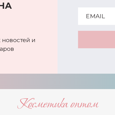
НА
 новостей и
варов
Косметика оптом