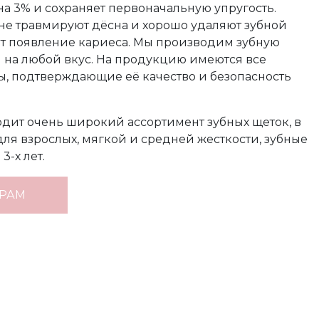
на 3% и сохраняет первоначальную упругость.
е травмируют дёсна и хорошо удаляют зуб­ной
ет появление кариеса. Мы производим зубную
 на любой вкус. На продукцию имеются все
ы, подтверждающие её качество и безопасность
ит очень широкий ас­сортимент зубных щеток, в
для взрослых, мягкой и средней жесткости, зубные
3-х лет.
АРАМ